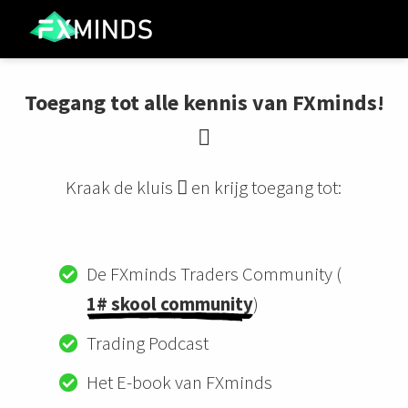
Toegang tot alle kennis van FXminds!
ngen
 policy
🪎
Kraak de kluis 🪎 en krijg toegang tot:
oneel
onele
s zijn
De FXminds Traders Community (
kelijk om
1# skool community
)
bsite te
ken. Ze
Trading Podcast
 gebruikt
asisfuncties
Het E-book van FXminds
der deze