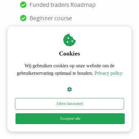
s kan de
Funded traders Roadmap
e niet
Beginner course
oneren.
Jouw eerste coaching call
ieken
ische
s worden
Cookies
kt om
Kraak de kluis 🪎🚨
em
Wij gebruiken cookies op onze website om de
tie te
gebruikerservaring optimaal te houden.
Privacy policy
elen over
drag van
zoeker op
site.
Alleen functioneel
ing
Accepteer alle
ingcookies
 gebruikt
oekers te