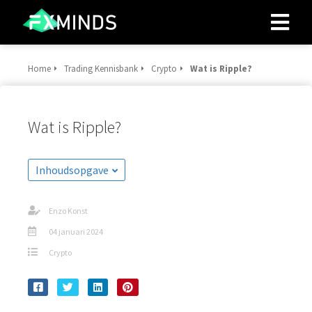
Home
Trading Kennisbank
Crypto
Wat is Ripple?
ngen
 policy
Wat is Ripple?
oneel
Inhoudsopgave
onele
s zijn
Enzo Konst
kelijk om
04 januari 2024
bsite te
ken. Ze
Crypto
 gebruikt
asisfuncties
der deze