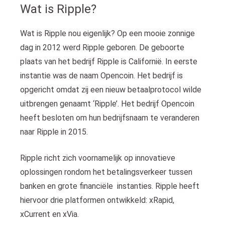
s kan de
Wat is Ripple?
e niet
oneren.
Wat is Ripple nou eigenlijk? Op een mooie zonnige
dag in 2012 werd Ripple geboren. De geboorte
ieken
plaats van het bedrijf Ripple is Californië. In eerste
ische
instantie was de naam Opencoin. Het bedrijf is
s worden
kt om
opgericht omdat zij een nieuw betaalprotocol wilde
em
uitbrengen genaamt ‘Ripple’. Het bedrijf Opencoin
tie te
heeft besloten om hun bedrijfsnaam te veranderen
elen over
naar Ripple in 2015.
drag van
zoeker op
Ripple richt zich voornamelijk op innovatieve
site.
oplossingen rondom het betalingsverkeer tussen
ing
banken en grote financiële instanties. Ripple heeft
ingcookies
hiervoor drie platformen ontwikkeld: xRapid,
 gebruikt
x
Current en xVia.
oekers te