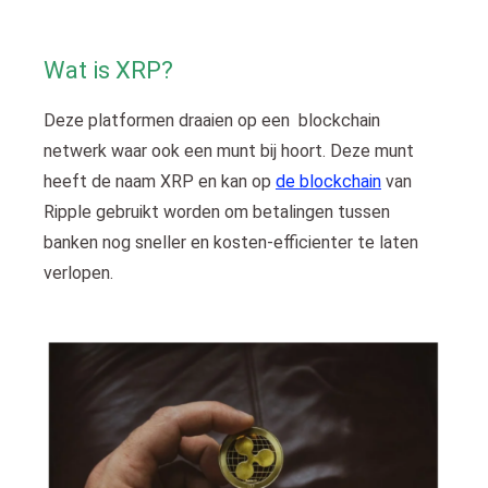
 op de
e. Hierdoor
Wat is XRP?
 website-
ren
Deze platformen draaien op een blockchain
nte
netwerk waar ook een munt bij hoort. Deze munt
enties
gebaseerd
heeft de naam XRP en kan op
de blockchain
van
 gedrag van
Ripple gebruikt worden om betalingen tussen
ezoeker.
banken nog sneller en kosten-efficienter te laten
verlopen.
uren