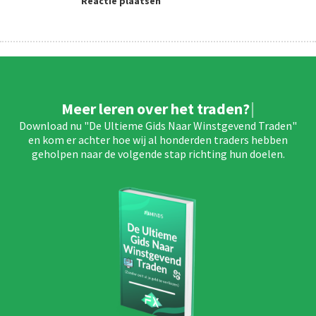
Reactie plaatsen
M
e
e
r
l
e
r
e
n
o
v
e
r
h
e
t
t
r
a
d
e
n
?
Download nu "De Ultieme Gids Naar Winstgevend Traden"
en kom er achter hoe wij al honderden traders hebben
geholpen naar de volgende stap richting hun doelen.