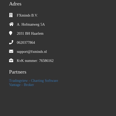
Adres
FXminds B.V.
A. Hofmanweg 5A
2031 BH
Haarlem
0620377864
support@fxminds.nl
KvK nummer: 76586162
Partners
Tradingview - Charting Software
Vantage - Broker