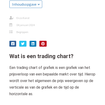
s kan de
Inhoudsopgave
e niet
oneren.
Enzo Konst
ieken
04 januari 2024
ische
Begrippen
s worden
kt om
em
tie te
Wat is een trading chart?
elen over
drag van
Een trading chart of grafiek is een grafiek van het
zoeker op
prijsverloop van een bepaalde markt over tijd. Hierop
site.
wordt over het algemeen de prijs weergeven op de
ing
verticale as van de grafiek en de tijd op de
ingcookies
horizontale as.
 gebruikt
oekers te