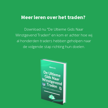
M
e
e
r
l
e
r
e
n
o
v
e
r
h
e
t
t
r
a
d
e
n
?
Download nu "De Ultieme Gids Naar
Winstgevend Traden" en kom er achter hoe wij
al honderden traders hebben geholpen naar
de volgende stap richting hun doelen.