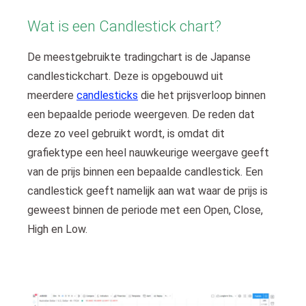
 op de
Wat is een Candlestick chart?
e. Hierdoor
 website-
De meestgebruikte tradingchart is de Japanse
ren
candlestickchart. Deze is opgebouwd uit
nte
enties
meerdere
candlesticks
die het prijsverloop binnen
gebaseerd
een bepaalde periode weergeven. De reden dat
 gedrag van
deze zo veel gebruikt wordt, is omdat dit
ezoeker.
grafiektype een heel nauwkeurige weergave geeft
van de prijs binnen een bepaalde candlestick. Een
uren
candlestick geeft namelijk aan wat waar de prijs is
geweest binnen de periode met een Open, Close,
High en Low.