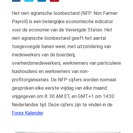
s kan de
e niet
Het niet-agrarische loonbestand (NFP: Non Farmer
oneren.
Payroll) is een belangrijke economische indicator
ieken
voor de economie van de Verenigde Staten. Het
niet-agrarische loonbestand geeft het aantal
ische
s worden
toegevoegde banen weer, met uitzondering van
kt om
medewerkers van de boerderij,
em
overheidsmedewerkers, werknemers van particuliere
tie te
huishoudens en werknemers van non-
elen over
profitorganisaties. De NFP-cijfers worden normaal
drag van
gesproken elke eerste vrijdag van elke maand
zoeker op
site.
vrijgegeven om 8: 30 AM ET, en GMT+1 om 14:30
Nederlandse tijd. Deze cijfers zijn te vinden in de
ing
Forex Kalender
.
ingcookies
 gebruikt
oekers te