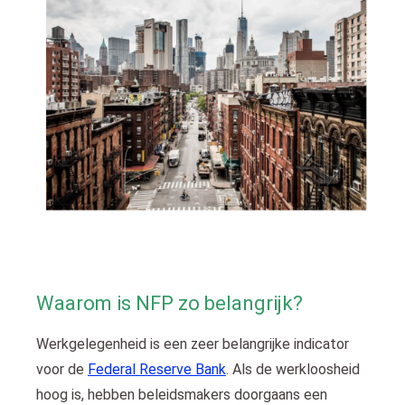
 op de
e. Hierdoor
 website-
ren
nte
enties
gebaseerd
 gedrag van
ezoeker.
uren
Waarom is NFP zo belangrijk?
Werkgelegenheid is een zeer belangrijke indicator
voor de
Federal Reserve Bank
. Als de werkloosheid
hoog is, hebben beleidsmakers doorgaans een