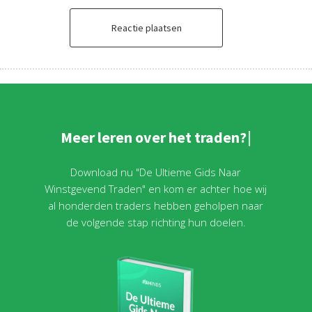
Reactie plaatsen
M
e
e
r
l
e
r
e
n
o
v
e
r
h
e
t
t
r
a
d
e
n
?
Download nu "De Ultieme Gids Naar
Winstgevend Traden" en kom er achter hoe wij
al honderden traders hebben geholpen naar
de volgende stap richting hun doelen.