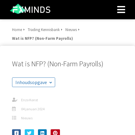
Home
Trading Kennisbank
Nieuws
ngen
Wat is NFP? (Non-Farm Payrolls)
 policy
Wat is NFP? (Non-Farm Payrolls)
oneel
onele
Inhoudsopgave
s zijn
kelijk om
Enzo Konst
bsite te
ken. Ze
04 januari 2024
 gebruikt
Nieuws
asisfuncties
der deze